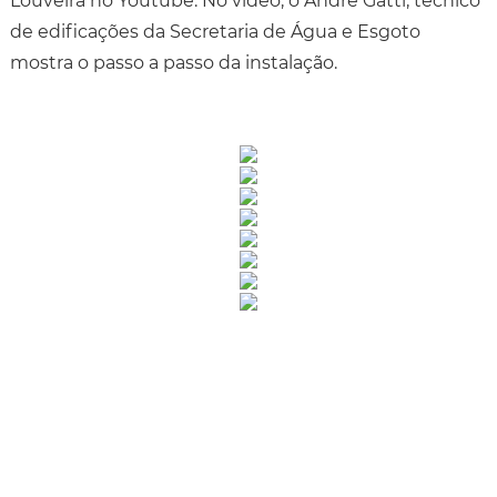
Louveira no Youtube. No vídeo, o André Gatti, técnico
de edificações da Secretaria de Água e Esgoto
mostra o passo a passo da instalação.
Rua Catharina Calssavara Caldana, n° 451
Bairro Leitão - CEP: 13293-272 - Louveira/SP
faleconosco@louveira.sp.gov.br
(19) 3878-9700