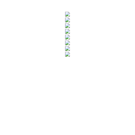
Rua Catharina Calssavara Caldana, n° 451
Bairro Leitão - CEP: 13293-272 - Louveira/SP
faleconosco@louveira.sp.gov.br
(19) 3878-9700
Mapa do Site