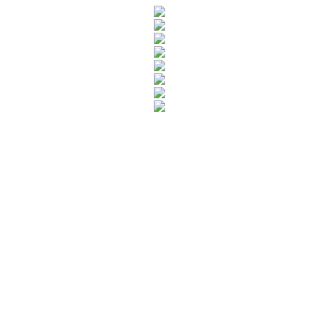
Rua Catharina Calssavara Caldana, n° 451
Bairro Leitão - CEP: 13293-272 - Louveira/SP
faleconosco@louveira.sp.gov.br
(19) 3878-9700
Mapa do Site