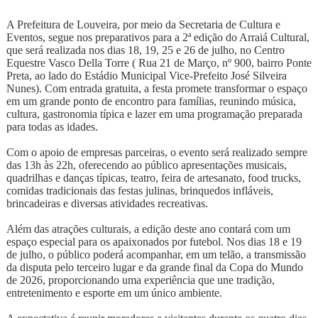
A Prefeitura de Louveira, por meio da Secretaria de Cultura e
Eventos, segue nos preparativos para a 2ª edição do Arraiá Cultural,
que será realizada nos dias 18, 19, 25 e 26 de julho, no Centro
Equestre Vasco Della Torre ( Rua 21 de Março, nº 900, bairro Ponte
Preta, ao lado do Estádio Municipal Vice-Prefeito José Silveira
Nunes).
Com entrada gratuita, a festa promete transformar o espaço
em um grande ponto de encontro para famílias, reunindo música,
cultura, gastronomia típica e lazer em uma programação preparada
para todas as idades.
Com o apoio de empresas parceiras, o evento será realizado sempre
das 13h às 22h, oferecendo ao público apresentações musicais,
quadrilhas e danças típicas, teatro, feira de artesanato, food trucks,
comidas tradicionais das festas julinas, brinquedos infláveis,
brincadeiras e diversas atividades recreativas.
Além das atrações culturais, a edição deste ano contará com um
espaço especial para os apaixonados por futebol. Nos dias 18 e 19
de julho, o público poderá acompanhar, em um telão, a transmissão
da disputa pelo terceiro lugar e da grande final da Copa do Mundo
de 2026, proporcionando uma experiência que une tradição,
entretenimento e esporte em um único ambiente.