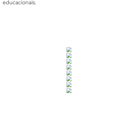
educacionais.
Rua Catharina Calssavara Caldana, n° 451
Bairro Leitão - CEP: 13293-272 - Louveira/SP
faleconosco@louveira.sp.gov.br
(19) 3878-9700