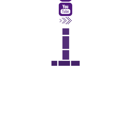
Rua Catharina Calssavara Caldana, n° 451
Bairro Leitão - CEP: 13293-272 - Louveira/SP
faleconosco@louveira.sp.gov.br
(19) 3878-9700
Mapa do Site