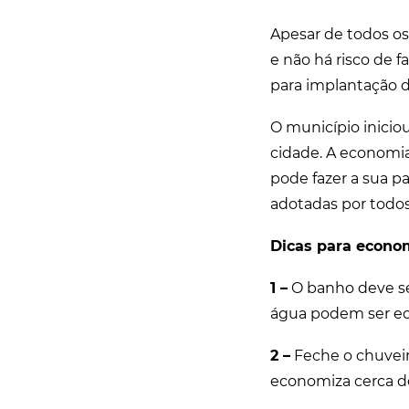
Apesar de todos os
e não há risco de 
para implantação 
O município inici
cidade. A economia
pode fazer a sua p
adotadas por todos
Dicas para econom
1 –
O banho deve ser
água podem ser e
2 –
Feche o chuveir
economiza cerca de