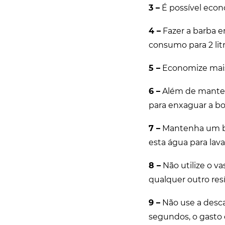
3 –
É possível econo
4 –
Fazer a barba e
consumo para 2 litr
5 –
Economize mais 
6 –
Além de manter 
para enxaguar a bo
7 –
Mantenha um bal
esta água para lava
8 –
Não utilize o va
qualquer outro resí
9 –
Não use a desca
segundos, o gasto é