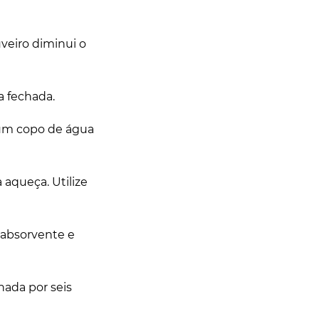
uveiro diminui o
a fechada.
 um copo de água
aqueça. Utilize
, absorvente e
nada por seis