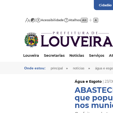
Cidadão
Acessibilidade
Atalhos
Louveira
Secretarias
Notícias
Serviços
At
Onde estou:
»
»
principal
notícias
água e esgo
Água e Esgoto
| 23/0
ABASTECI
que popu
nos munic