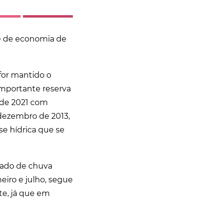
de de economia de
for mantido o
importante reserva
 de 2021 com
dezembro de 2013,
se hídrica que se
lado de chuva
iro e julho, segue
te, já que em