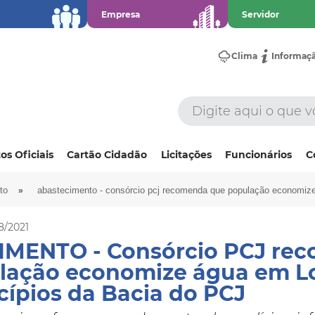
Empresa
Servidor
Clima
Informaç
os Oficiais
Cartão Cidadão
Licitações
Funcionários
C
»
to
abastecimento - consórcio pcj recomenda que população economize 
8/2021
MENTO - Consórcio PCJ re
lação economize água em Lo
ípios da Bacia do PCJ