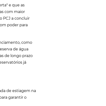
rta" e que as
mas com maior
o PCJ a concluir
 com poder para
enciamento, como
reserva de água
as de longo prazo
servatórios já
ada de estiagem na
para garantir o