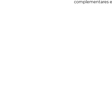
complementares e
Rua Catharina Calssavara Caldana, n° 451
Bairro Leitão - CEP: 13293-272 - Louveira/SP
faleconosco@louveira.sp.gov.br
(19) 3878-9700
Mapa do Site