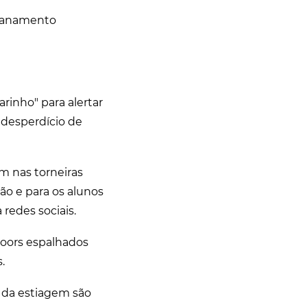
ncanamento
rinho" para alertar
desperdício de
em nas torneiras
ção e para os alunos
redes sociais.
doors espalhados
.
s da estiagem são