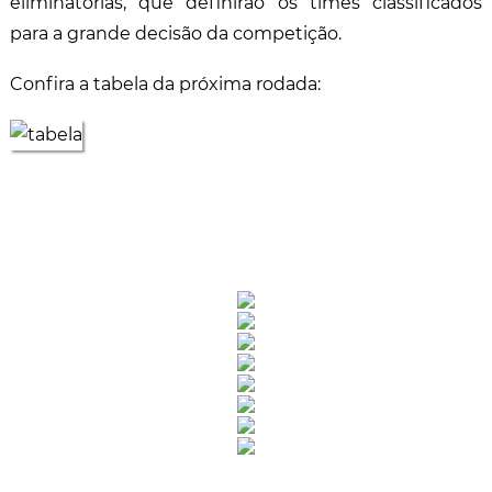
eliminatórias, que definirão os times classificados
para a grande decisão da competição.
Confira a tabela da próxima rodada:
Rua Catharina Calssavara Caldana, n° 451
Bairro Leitão - CEP: 13293-272 - Louveira/SP