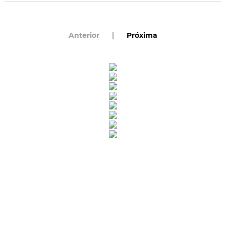
Anterior
|
Próxima
Rua Catharina Calssavara Caldana, n° 451
Bairro Leitão - CEP: 13293-272 - Louveira/SP
faleconosco@louveira.sp.gov.br
(19) 3878-9700