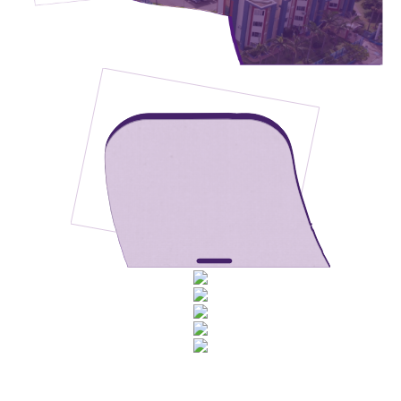
Rua Catharina Calssavara Caldana, n° 451
Bairro Leitão - CEP: 13293-272 - Louveira/SP