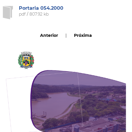
Portaria 054.2000
pdf
/
807.92 kb
Anterior
|
Próxima